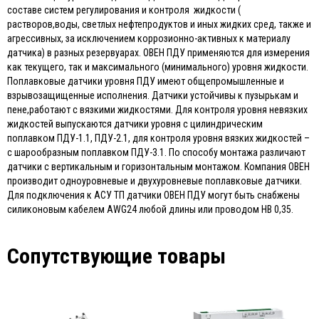
составе систем регулирования и контроля жидкости (
растворов,воды, светлых нефтепродуктов и иных жидких сред, также и
агрессивных, за исключением коррозионно-активных к материалу
датчика) в разных резервуарах. ОВЕН ПДУ применяются для измерения
как текущего, так и максимального (минимального) уровня жидкости.
Поплавковые датчики уровня ПДУ имеют общепромышленные и
взрывозащищенные исполнения. Датчики устойчивы к пузырькам и
пене,работают с вязкими жидкостями. Для контроля уровня невязких
жидкостей выпускаются датчики уровня с цилиндрическим
поплавком ПДУ-1.1, ПДУ-2.1, для контроля уровня вязких жидкостей –
с шарообразным поплавком ПДУ-3.1. По способу монтажа различают
датчики с вертикальным и горизонтальным монтажом. Компания ОВЕН
производит одноуровневые и двухуровневые поплавковые датчики.
Для подключения к АСУ ТП датчики ОВЕН ПДУ могут быть снабжены
силиконовым кабелем AWG24 любой длины или проводом НВ 0,35.
Сопутствующие товары