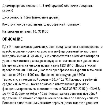
Диаметр присоединения: 4...8 мм(наружной оболочки соединит.
кабеля)
Дискретность: 10мм (измерение уровня)
Конструктивное исполнение: Шарообразный поплавок
Напряжение питания: 10...36 В DC
ОПИСАНИЕ
ПДУ-И - поплавковые датчики уровня предназначены для постоянного
преобразования уровня жидкости в унифицированный аналоговый
выходной сигнал 4…20 мА. ПДУ-И используется в системах контроля
уровня жидкости в разных резервуарах, в том числе, под давлением.
Материал датчика - нержавеющая сталь 12Х18Н10Т.Дискретность
преобразования: ±10 мм. Диапазон преобразования уровня в токовый
сигнал: от 250 до 4 000 мм. Давление: от вакуума до 4 MПa.
Температура измеряемой среды: – 60…+ 125 °C. Плотность рабочей
среды: ≥ 0,66 г/см3. Также возможно изготовление датчика с
фланцевым креплением в соответствии с ГОСТ 33259-2015 (от DN=65;
до PN=2,5). Срок службы – 10 лет.Низкая цена в сегменте подобной
продукции. Возможно специальное исполнение по запросу клиента.
Поплавок с постоянным магнитом перемещается вместе с уровнем