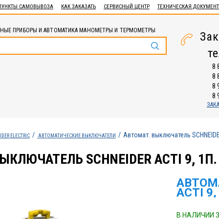
ПУНКТЫ САМОВЫВОЗА
КАК ЗАКАЗАТЬ
СЕРВИСНЫЙ ЦЕНТР
ТЕХНИЧЕСКАЯ ДОКУМЕН
НЫЕ ПРИБОРЫ И АВТОМАТИКА МАНОМЕТРЫ И ТЕРМОМЕТРЫ
Зак
т
8 
8 
8 
8 
ЗАК
Автомат. выключатель SCHNEIDER 
IDER ELECTRIC
АВТОМАТИЧЕСКИЕ ВЫКЛЮЧАТЕЛИ
ЫКЛЮЧАТЕЛЬ SCHNEIDER ACTI 9, 1П. 
АВТОМ
ACTI 9,
В НАЛИЧИИ 3