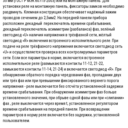
35 мм (ГОСТ Р МЭК 60715-2003) или на монтажную панель. Для
установки реле на монтажную панель, фиксаторы замков необходимо
раздвинуть. Клемная конструкция обеспечивает надёжный зажим
проводов сечением до 2,5мм2. На передней панели прибора
расположен декадный переключатель времени срабатывания,
декадный переключатель асимметрии (разбаланса) фаз, зелёный
светодиод «U» наличия напряжения в трёхфазной сети, жёлтый
светодиод «R» включения встроенного исполнительного реле. При
подаче на реле трёхфазного напряжения включается светодиод сеть
«U» и осуществляется проверка всех контролируемых параметров
сети. Если все параметры в норме, включается встроенное
исполнительное реле (размыкаются контакты 11-12, 21-22,
замыкаются контакты 11-14, 21-24) и включается светодиод «R». При
обнаружении обратного порядка чередования фаз, пропадании двух
или трёх фаз или при превышении фиксированного верхнего порога
напряжения - реле выключается без отсчёта установленной задержки
времени срабатывания. При обнаружении асимметрии фаз больше
установленного значения, при обрыве одной фазы или при «слипании»
фаз , реле выключается через время t, установленное регулятором
времени срабатывания на передней панели. При возвращении
параметров в норму реле включается без задержки, установленной
пользователем.