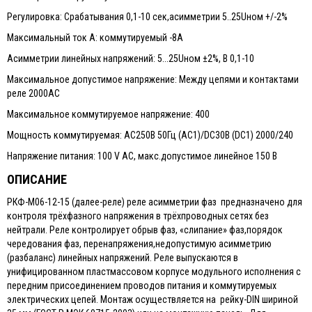
Регулировка: Срабатывания 0,1-10 сек,асимметрии 5..25Uном +/-2%
Максимальный ток А: коммутируемый -8А
Асимметрии линейных напряжений: 5...25Uном ±2%, В 0,1-10
Максимальное допустимое напряжение: Между цепями и контактами
реле 2000АС
Максимальное коммутируемое напряжение: 400
Мощность коммутируемая: АС250В 50Гц (АС1)/DC30В (DC1) 2000/240
Напряжение питания: 100 V AС, макс.допустимое линейное 150 В
ОПИСАНИЕ
РКФ-М06-12-15 (далее-реле) реле асимметрии фаз предназначено для
контроля трёхфазного напряжения в трёхпроводных сетях без
нейтрали. Реле контролирует обрыв фаз, «слипание» фаз,порядок
чередования фаз, перенапряжения,недопустимую асимметрию
(разбаланс) линейных напряжений. Реле выпускаются в
унифицированном пластмассовом корпусе модульного исполнения с
передним присоединением проводов питания и коммутируемых
электрических цепей. Монтаж осуществляется на рейку-DIN шириной