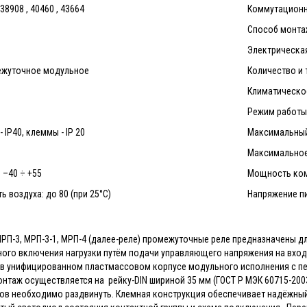
8908 , 40460 , 43664
Коммутационн
Способ монтаж
Электрическая
межуточное модульное
Количество и 
Климатическо
Режим работы
 IP40, клеммы - IP 20
Максимальный
Максимальное 
 –40 ÷ +55
Мощность комм
 воздуха: до 80 (при 25°С)
Напряжение пи
 МРП-3, МРП-3-1, МРП-4 (далее-реле) промежуточные реле предназначены 
ого включения нагрузки путём подачи управляющего напряжения на вход 
я в унифицированном пластмассовом корпусе модульного исполнения с 
онтаж осуществляется на рейку-DIN шириной 35 мм (ГОСТ Р МЭК 60715-200
ов необходимо раздвинуть. Клемная конструкция обеспечивает надёжный