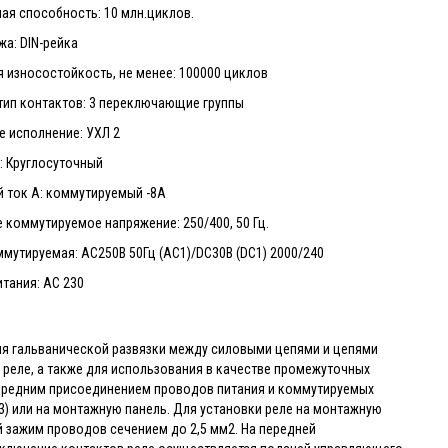
ая способность: 10 млн.циклов.
а: DIN-рейка
 износостойкость, не менее: 100000 циклов
тип контактов: 3 переключающие группы
е исполнение: УХЛ 2
: Круглосуточный
 ток А: коммутируемый -8А
коммутируемое напряжение: 250/400, 50 Гц.
утируемая: АС250В 50Гц (АС1)/DC30В (DC1) 2000/240
тания: AC 230
для гальванической развязки между силовыми цепями и цепями
реле, а также для использования в качестве промежуточных
передним присоединением проводов питания и коммутируемых
3) или на монтажную панель. Для установки реле на монтажную
 зажим проводов сечением до 2,5 мм2. На передней