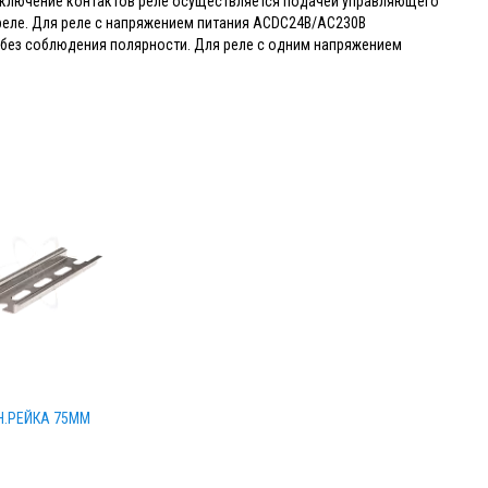
еключение контактов реле осуществляется подачей управляющего
 реле. Для реле с напряжением питания ACDC24В/AC230В
 без соблюдения полярности. Для реле с одним напряжением
Н.РЕЙКА 75ММ