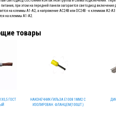
тый светодиод состояния контактной группы и схема подключения. Пер
 питания, при этом на передней панели загорается светодиод включения
ётся на клеммы А1-А2, а напряжение AC24В или DC24В - к клеммам А2-А3
тся на клеммы А1-А2.
ющие товары
1Х0,5 ГОСТ
НАКОНЕЧНИК-ГИЛЬЗА Е1008 1ММ2 С
ДИ
ЛЫЙ
ИЗОЛИРОВАН. ФЛАНЦЕМ(100ШТ.)