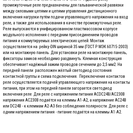
промежуточные реле предназначены для гальванической развязки
между силовыми цепями и цепями управления дистанционного
включения нагрузки путём подачи управляющего напряжения на вход
реле, а также для использования в качестве промежуточных реле.
Реле выпускаются в унифицированном пластмассовом корпусе
модульного исполнения с передним присоединением проводов
питания и коммутируемых электрических цепей. Монтаж
осуществляется на рейку-DIN шириной 35 мм (ГОСТ Р МЭК 60715-2003)
или на монтажную панель. Для установки реле на монтажную панель,
фиксаторы замков необходимо раздвинуть. Клемная конструкция
обеспечивает надёжный зажим проводов сечением до 2,5 мм2. На
передней панели расположен жёлтый светодиод состояния
контактной группы и схема подключения. Переключение контактов
реле осуществляется подачей управляющего напряжения на контакты
питания, при этом на передней панели загорается светодиод
включения реле. Для реле с напряжением питания ACDC24В/AC230В
напряжения AC230В подаётся на клеммы А1-А2, а напряжение AC24В
или DC24В - к клеммам А2-А3 без соблюдения полярности. Для реле с
одним напряжением питания - питание подаётся на клеммы А1-А2.