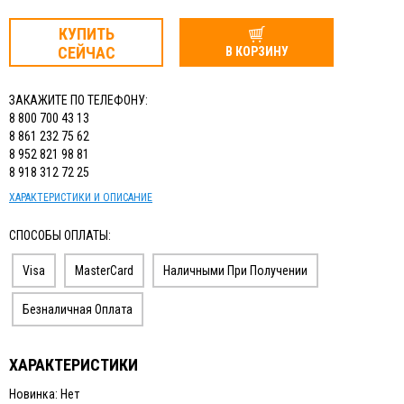
ИЗМЕРИТЕЛЬНЫЙ ИНСТРУМЕНТ
КУПИТЬ
ТЕРМОМЕТРЫ, ГИГРОМЕТРЫ ВИТ
СЕЙЧАС
В КОРЗИНУ
КАБЕЛЬ И КАБЕЛЕНЕСУЩИЕ СИСТЕМЫ
ЗАКАЖИТЕ ПО ТЕЛЕФОНУ:
8 800 700 43 13
8 861 232 75 62
8 952 821 98 81
8 918 312 72 25
ХАРАКТЕРИСТИКИ И ОПИСАНИЕ
СПОСОБЫ ОПЛАТЫ:
Visa
MasterCard
Наличными При Получении
Безналичная Оплата
ХАРАКТЕРИСТИКИ
Новинка: Нет