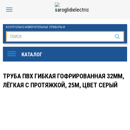
КОНТРОЛЬНО-ИЗМЕРИТЕЛЬНЫЕ ПРИБОРЫ И
АВТОМАТИКА МАНОМЕТРЫ И ТЕРМОМЕТРЫ
SAROGLIDI ELECTRIC
ОБОРУДОВАНИЕ ДЛЯ БАССЕЙНОВ
FINDER
ТРУБА ПВХ ГИБКАЯ ГОФРИРОВАННАЯ 32ММ,
DKC
ЛЁГКАЯ С ПРОТЯЖКОЙ, 25М, ЦВЕТ СЕРЫЙ
ЧАСТОТНЫЕ ПРЕОБРАЗОВАТЕЛИ ESQ
KLEMSAN
ОВЕН
СТАБИЛИЗАТОРЫ