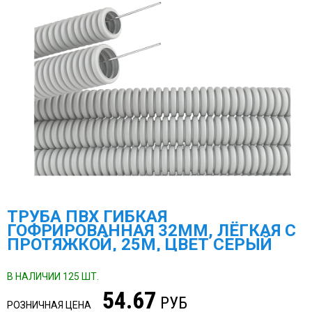
МЕГА-К
SCHNEIDER ELECTRIC
МЕАНДР
РОСМА
НАСОСНОЕ ОБОРУДОВАНИЕ
TDM ELECTRIC
DELTA ELECTRONICS
ТРУБА ПВХ ГИБКАЯ
ПРОМА
ГОФРИРОВАННАЯ 32ММ, ЛЁГКАЯ С
ПРОТЯЖКОЙ, 25М, ЦВЕТ СЕРЫЙ
ГАЗОВОЕ ОБОРУДОВАНИЕ
ЭКОМЕРА МАНОМЕТРЫ, СЧЕТЧИКИ ВОДЫ
В НАЛИЧИИ 125 ШТ.
54.67
ЗАПОРНАЯ АРМАТУРА И УКАЗАТЕЛИ УРОВНЯ
РУБ
РОЗНИЧНАЯ ЦЕНА