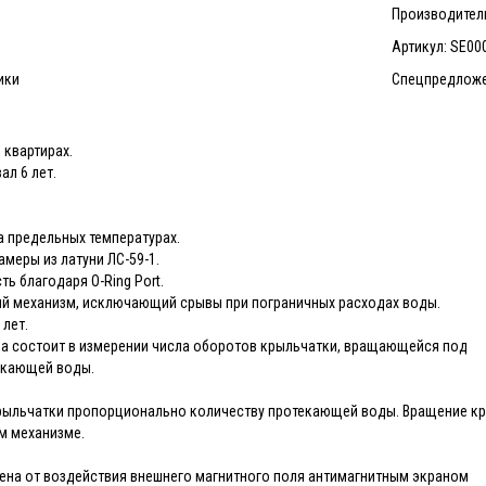
Производител
Артикул: SE00
ики
Спецпредложе
 квартирах.
л 6 лет.
а предельных температурах.
меры из латуни ЛС-59-1.
ь благодаря О-Ring Port.
й механизм, исключающий срывы при пограничных расходах воды.
 лет.
а состоит в измерении числа оборотов крыльчатки, вращающейся под
екающей воды.
рыльчатки пропорционально количеству протекающей воды. Вращение кры
м механизме.
ена от воздействия внешнего магнитного поля антимагнитным экраном