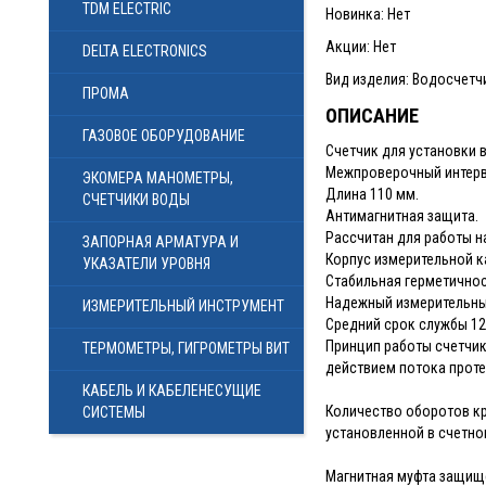
TDM ELECTRIC
Новинка: Нет
Акции: Нет
DELTA ELECTRONICS
Вид изделия: Водосчетч
ПРОМА
ОПИСАНИЕ
ГАЗОВОЕ ОБОРУДОВАНИЕ
Счетчик для установки в
Межпроверочный интерва
ЭКОМЕРА МАНОМЕТРЫ,
Длина 110 мм.
СЧЕТЧИКИ ВОДЫ
Антимагнитная защита.
Рассчитан для работы н
ЗАПОРНАЯ АРМАТУРА И
Корпус измерительной ка
УКАЗАТЕЛИ УРОВНЯ
Стабильная герметичност
Надежный измерительны
ИЗМЕРИТЕЛЬНЫЙ ИНСТРУМЕНТ
Средний срок службы 12
Принцип работы счетчик
ТЕРМОМЕТРЫ, ГИГРОМЕТРЫ ВИТ
действием потока прот
КАБЕЛЬ И КАБЕЛЕНЕСУЩИЕ
Количество оборотов к
СИСТЕМЫ
установленной в счетно
Магнитная муфта защищ