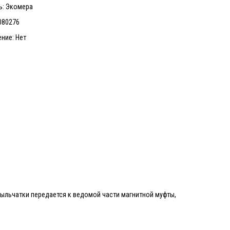
ь: Экомера
080276
ние: Нет
льчатки передается к ведомой части магнитной муфты,