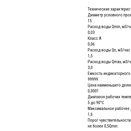
Технические характерис
Диаметр условного прох
15
Расход воды Qmin, м3/ча
0,03
Класс А
0,06
Расход воды Qn, м3/час
1,5
Расход воды Qmax, м3/
3,0
Емкость индикаторного 
99999
Цена наименьшего делен
0,0001
Диапазон рабочих темпе
5 до 90°С
Максимальное рабочее 
1,6
Порог чувствительности
не более 0,5Qmin