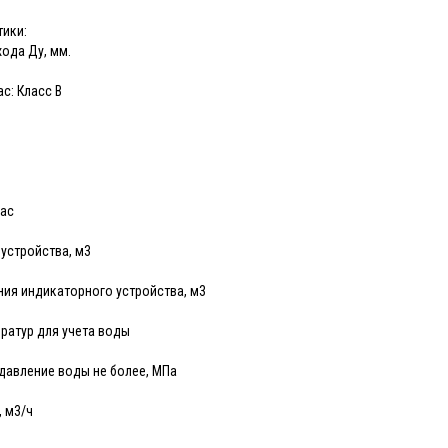
тики:
ода Ду, мм.
с: Класс В
час
устройства, м3
ия индикаторного устройства, м3
ратур для учета воды
давление воды не более, МПа
, м3/ч