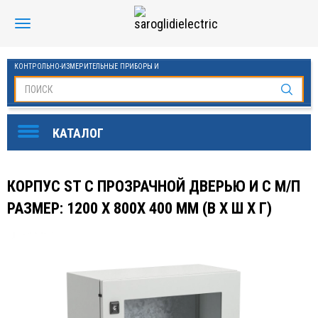
КОНТРОЛЬНО-ИЗМЕРИТЕЛЬНЫЕ ПРИБОРЫ И
АВТОМАТИКА МАНОМЕТРЫ И ТЕРМОМЕТРЫ
SAROGLIDI ELECTRIC
ОБОРУДОВАНИЕ ДЛЯ БАССЕЙНОВ
FINDER
КОРПУС ST С ПРОЗРАЧНОЙ ДВЕРЬЮ И С М/П
DKC
РАЗМЕР: 1200 X 800X 400 ММ (В Х Ш Х Г)
ЧАСТОТНЫЕ ПРЕОБРАЗОВАТЕЛИ ESQ
KLEMSAN
ОВЕН
СТАБИЛИЗАТОРЫ