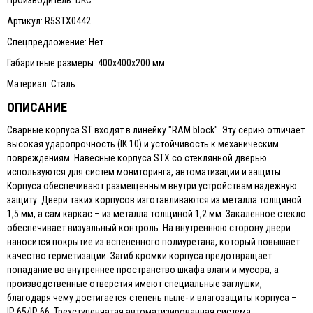
Производитель: DKC
Артикул: R5STX0442
Спецпредложение: Нет
Габаритные размеры: 400х400х200 мм
Материал: Сталь
ОПИСАНИЕ
Сварные корпуса ST входят в линейку "RAM block". Эту серию отличает
высокая ударопрочность (IK 10) и устойчивость к механическим
повреждениям. Навесные корпуса STX со стеклянной дверью
используются для систем мониторинга, автоматизации и защиты.
Корпуса обеспечивают размещенным внутри устройствам надежную
защиту. Двери таких корпусов изготавливаются из металла толщиной
1,5 мм, а сам каркас – из металла толщиной 1,2 мм. Закаленное стекло
обеспечивает визуальный контроль. На внутреннюю сторону двери
наносится покрытие из вспененного полиуретана, который повышает
качество герметизации. Загиб кромки корпуса предотвращает
попадание во внутреннее пространство шкафа влаги и мусора, а
производственные отверстия имеют специальные заглушки,
благодаря чему достигается степень пыле- и влагозащиты корпуса –
IP 65/IP 66. Трехступенчатая автоматизированная система