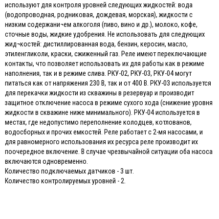
используют для контроля уровней следующих жидкостей: вода
(водопроводная, родниковая, дождевая, морская), жидкости с
низким содержани¬ем алкоголя (пиво, вино и др.), молоко, кофе,
сточные воды, жидкие удобрения. Не использовать для следующих
жид¬костей: дистиллированная вода, бензин, керосин, масло,
этиленгликоли, краски, сжиженный газ. Реле имеют переключающие
контакты, что позволяет использовать их для работы как в режиме
наполнения, так и в режиме слива. РКУ-02, РКУ-03, РКУ-04 могут
питаться как от напряжения 230 В, так и от 400 В. РКУ-03 используется
для перекачки жидкости из скважины в резервуар и производит
защитное отключение насоса в режиме сухого хода (снижение уровня
жидкости в скважине ниже минимального). РКУ-04 используется в
местах, где недопустимо переполнение колодцев, котлованов,
водосборных и прочих емкостей. Реле работает с 2-мя насосами, и
для равномерного использования их ресурса реле производит их
поочередное включение. В случае чрезвычайной ситуации оба насоса
включаются одновременно.
Количество подключаемых датчиков - 3 шт.
Количество контролируемых уровней - 2.