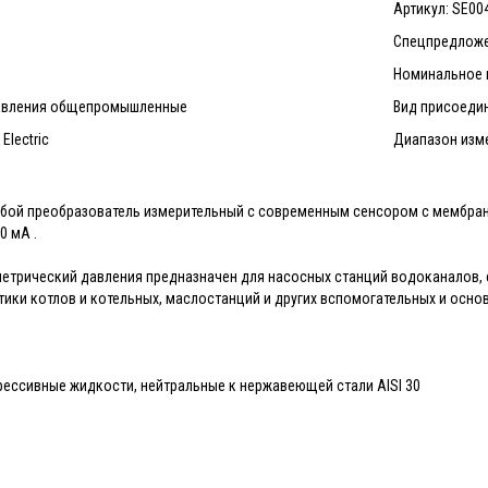
Артикул: SE00
Спецпредложе
Номинальное 
давления общепромышленныe
Вид присоедин
Electric
Диапазон изме
обой преобразователь измерительный с современным сенсором с мембра
0 мА .
метрический давления предназначен для насосных станций водоканалов,
ики котлов и котельных, маслостанций и других вспомогательных и основ
грессивные жидкости, нейтральные к нержавеющей стали AISI 30