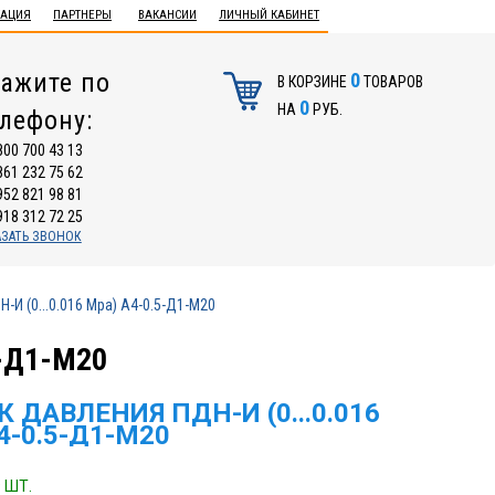
ТАЦИЯ
ПАРТНЕРЫ
ВАКАНСИИ
ЛИЧНЫЙ КАБИНЕТ
ажите по
0
В КОРЗИНЕ
ТОВАРОВ
0
НА
РУБ.
елефону:
800 700 43 13
861 232 75 62
952 821 98 81
918 312 72 25
АЗАТЬ ЗВОНОК
-И (0...0.016 Mpa) A4-0.5-Д1-M20
5-Д1-M20
 ДАВЛЕНИЯ ПДН-И (0...0.016
4-0.5-Д1-M20
 ШТ.