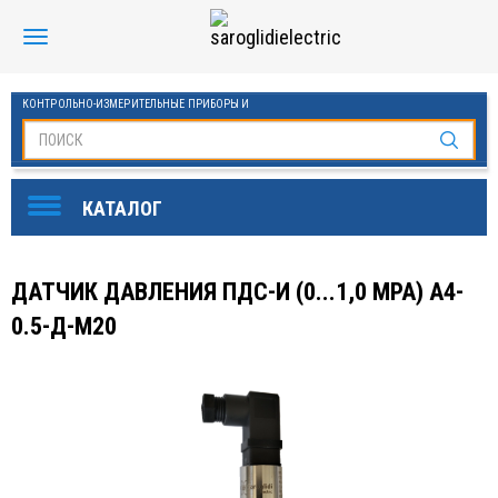
КОНТРОЛЬНО-ИЗМЕРИТЕЛЬНЫЕ ПРИБОРЫ И
АВТОМАТИКА МАНОМЕТРЫ И ТЕРМОМЕТРЫ
SAROGLIDI ELECTRIC
ОБОРУДОВАНИЕ ДЛЯ БАССЕЙНОВ
FINDER
ДАТЧИК ДАВЛЕНИЯ ПДС-И (0...1,0 MPA) A4-
DKC
0.5-Д-M20
ЧАСТОТНЫЕ ПРЕОБРАЗОВАТЕЛИ ESQ
KLEMSAN
ОВЕН
СТАБИЛИЗАТОРЫ