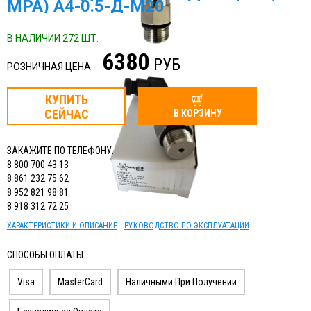
MPA) A4-0.5-Д-M20
ИЗМЕРИТЕЛЬНЫЙ ИНСТРУМЕНТ
ТЕРМОМЕТРЫ, ГИГРОМЕТРЫ ВИТ
В НАЛИЧИИ 272 ШТ.
6380
РУБ
КАБЕЛЬ И КАБЕЛЕНЕСУЩИЕ СИСТЕМЫ
РОЗНИЧНАЯ ЦЕНА
КУПИТЬ
СЕЙЧАС
В КОРЗИНУ
ЗАКАЖИТЕ ПО ТЕЛЕФОНУ:
8 800 700 43 13
8 861 232 75 62
8 952 821 98 81
8 918 312 72 25
ХАРАКТЕРИСТИКИ И ОПИСАНИЕ
РУКОВОДСТВО ПО ЭКСПЛУАТАЦИИ
СПОСОБЫ ОПЛАТЫ:
Visa
MasterCard
Наличными При Получении