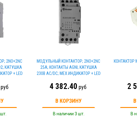
Р; 2NO+2NC
МОДУЛЬНЫЙ КОНТАКТОР; 2NO+2NC
КОНТАКТОР 
O2; КАТУШКА
25А; КОНТАКТЫ AGNI; КАТУШКА
КАТОР + LED
230В АС/DC; МЕХ.ИНДИКАТОР + LED
4 382.40
2 
руб
руб
НУ
В КОРЗИНУ
В
 шт.
В наличии 3 шт.
В н