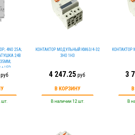
Р; 4NO 25А;
КОНТАКТОР МОДУЛЬНЫЙ КМ63/4-32
КОНТАКТОР 
АТУШКА 24В
3НО 1НЗ
 35ММ;
 + LED
4 247.25
3 
руб
руб
НУ
В КОРЗИНУ
В
 шт.
В наличии 12 шт.
В н