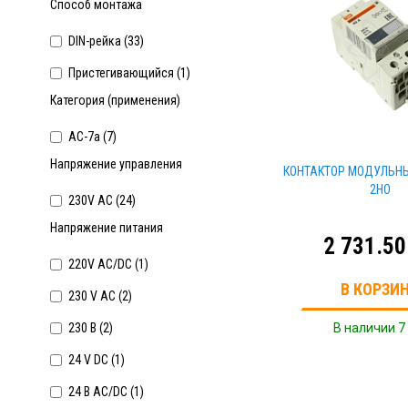
Способ монтажа
DIN-рейка (
33
)
Пристегивающийся (
1
)
Категория (применения)
AC-7a (
7
)
Напряжение управления
КОНТАКТОР МОДУЛЬНЫ
2НО
230V AC (
24
)
Напряжение питания
2 731.50
220V AC/DC (
1
)
В КОРЗИ
230 V AC (
2
)
230 В (
2
)
В наличии 7
24 V DC (
1
)
24 В AC/DC (
1
)