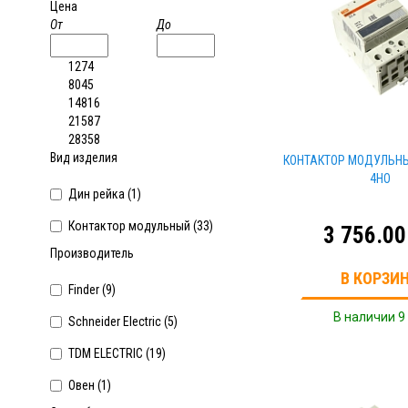
Цена
От
До
1274
8045
14816
21587
28358
Вид изделия
КОНТАКТОР МОДУЛЬНЫ
4НО
Дин рейка (
1
)
Контактор модульный (
33
)
3 756.00
Производитель
В КОРЗИ
Finder (
9
)
В наличии 9
Schneider Electric (
5
)
TDM ELECTRIC (
19
)
Овен (
1
)