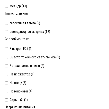
Меандр (
13
)
Тип исполнения
галогенная лампа (
6
)
светодиодная матрица (
12
)
Способ монтажа
В патрон Е27 (
1
)
Вместо точечного светильника (
1
)
Встраивается в ниши (
2
)
На прожектор (
1
)
На стену (
8
)
Потолочный (
4
)
Скрытый (
1
)
Напряжение питания