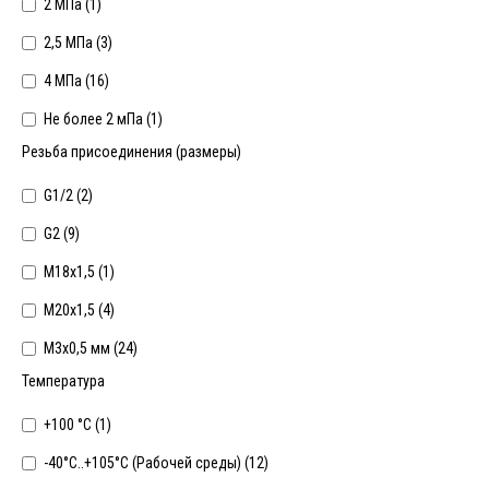
2 МПа (
1
)
2,5 МПа (
3
)
4 МПа (
16
)
Не более 2 мПа (
1
)
Резьба присоединения (размеры)
G1/2 (
2
)
G2 (
9
)
М18х1,5 (
1
)
М20х1,5 (
4
)
М3х0,5 мм (
24
)
Температура
+100 °C (
1
)
-40°С..+105°С (Рабочей среды) (
12
)