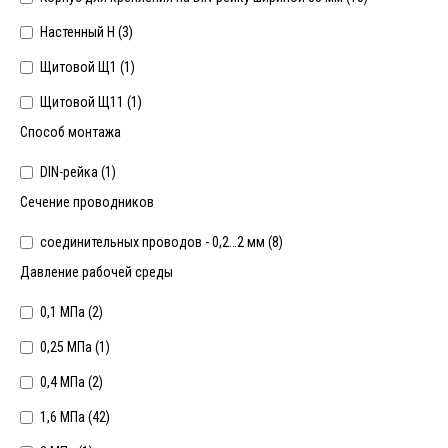
Настенный Н (
3
)
Щитовой Щ1 (
1
)
Щитовой Щ11 (
1
)
Способ монтажа
DIN-рейка (
1
)
Сечение проводников
соединительных проводов - 0,2…2 мм (
8
)
Давление рабочей среды
0,1 МПа (
2
)
0,25 МПа (
1
)
0,4 МПа (
2
)
1,6 МПа (
42
)