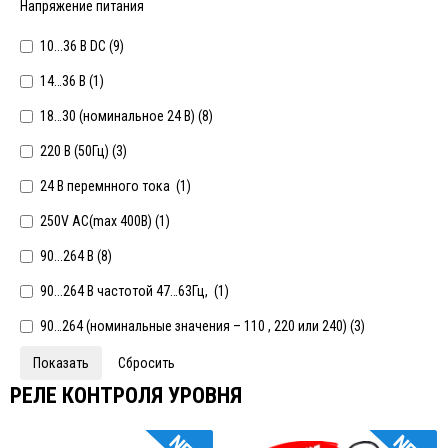
Напряжение питания
10...36 В DC (
9
)
14…36 В (
1
)
18…30 (номинальное 24 В) (
8
)
220 В (50Гц) (
3
)
24 В перемнного тока (
1
)
250V АС(max 400В) (
1
)
90...264 В (
8
)
90...264 В частотой 47…63Гц, (
1
)
90…264 (номинальные значения – 110 , 220 или 240) (
3
)
РЕЛЕ КОНТРОЛЯ УРОВНЯ