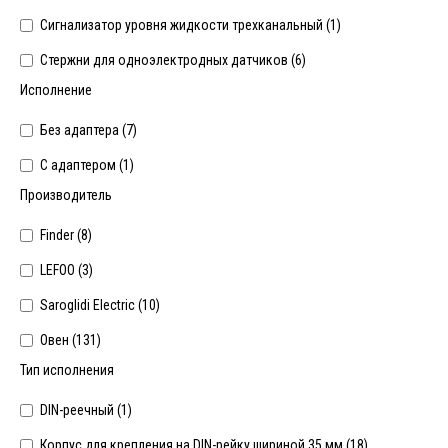
Сигнализатор уровня жидкости трехканальный (
1
)
Стержни для одноэлектродных датчиков (
6
)
Исполнение
Без адаптера (
7
)
С адаптером (
1
)
Производитель
Finder (
8
)
LEFOO (
3
)
Saroglidi Electric (
10
)
Овен (
131
)
Тип исполнения
DIN-реечный (
1
)
Корпус для крепления на DIN-рейку шириной 35 мм (
18
)