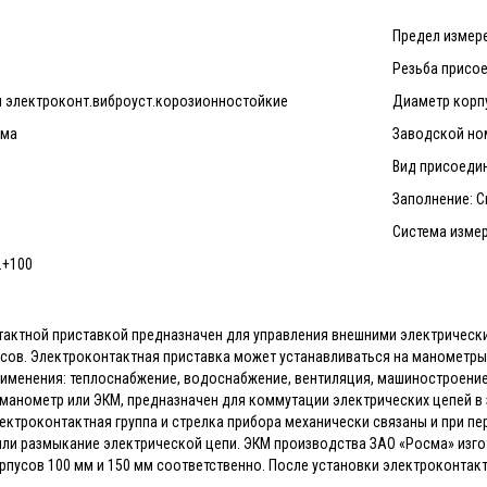
Предел измерен
Резьба присое
ы электроконт.виброуст.корозионностойкие
Диаметр корпу
сма
Заводской ном
Вид присоеди
Заполнение: 
Система измер
.+100
актной приставкой предназначен для управления внешними электрически
сов. Электроконтактная приставка может устанавливаться на манометры
применения: теплоснабжение, водоснабжение, вентиляция, машиностроени
манометр или ЭКМ, предназначен для коммутации электрических цепей в
ктроконтактная группа и стрелка прибора механически связаны и при пер
ли размыкание электрической цепи. ЭКМ производства ЗАО «Росма» изго
рпусов 100 мм и 150 мм соответственно. После установки электроконта