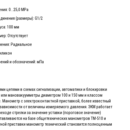
ия: 0...25,0 MPa
динения (размеры): G1/2
са: 100 мм
ер: Отсутствует
нения: Радиальное
Силикон
ений и обозначений: мПа
ми цепями в схемах сигнализации, автоматики и блокировки
 или мановакуумметры диаметром 100 и 150 мм и классом
е. Манометр с электроконтактной приставкой, более известный
 зависимости от величины измеряемого давления. ЭКМ работает
еходе стрелки за значение уставки (пороговое значение)
тавливаются на базе общетехнических манометров ТМ-510 и
ктной приставки манометр технический становится полноценным