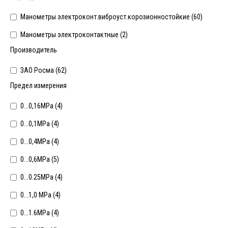
Манометры электроконт.виброуст.корозионностойкие (
60
)
Манометры электроконтактные (
2
)
Производитель
ЗАО Росма (
62
)
Предел измерения
0...0,16MPa (
4
)
0...0,1MPa (
4
)
0...0,4MPa (
4
)
0...0,6МРа (
5
)
0...0.25MPa (
4
)
0...1,0 MPa (
4
)
0...1.6МРа (
4
)