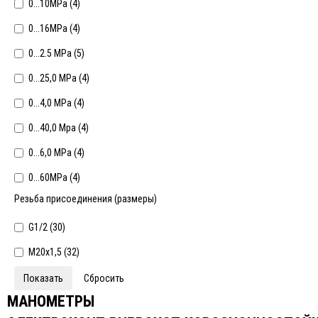
0...10MPa (
4
)
0...16MPa (
4
)
0...2.5 МРа (
5
)
0...25,0 MPa (
4
)
0...4,0 MPa (
4
)
0...40,0 Mpa (
4
)
0...6,0 MPa (
4
)
0...60MPa (
4
)
Резьба присоединения (размеры)
G1/2 (
30
)
М20х1,5 (
32
)
МАНОМЕТРЫ