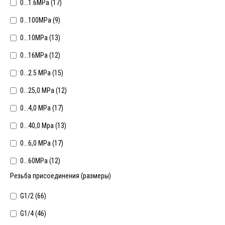
0...1.6МРа (
17
)
0...100MPa (
9
)
0...10MPa (
13
)
0...16MPa (
12
)
0...2.5 МРа (
15
)
0...25,0 MPa (
12
)
0...4,0 MPa (
17
)
0...40,0 Mpa (
13
)
0...6,0 MPa (
17
)
0...60MPa (
12
)
Резьба присоединения (размеры)
G1/2 (
66
)
G1/4 (
46
)