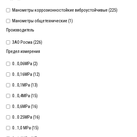
Манометры коррозионностойкие виброустойчивые (
225
)
Манометры общетехнические (
1
)
Производитель
ЗАО Росма (
226
)
Предел измерения
0...0,06MPa (
2
)
0...0,16MPa (
12
)
0...0,1MPa (
13
)
0...0,4MPa (
15
)
0...0,6МРа (
16
)
0...0.25MPa (
16
)
0...1,0 MPa (
15
)