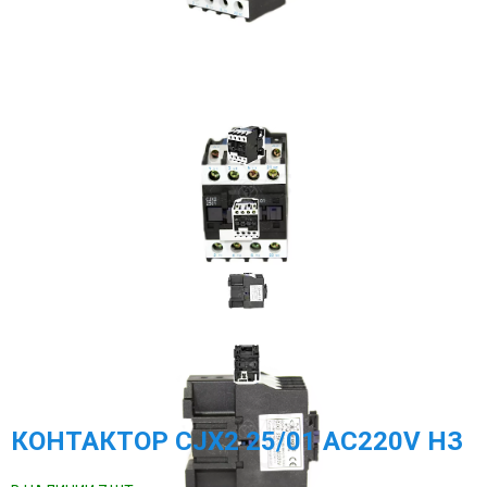
МЕГА-К
SCHNEIDER ELECTRIC
МЕАНДР
РОСМА
НАСОСНОЕ ОБОРУДОВАНИЕ
TDM ELECTRIC
DELTA ELECTRONICS
ПРОМА
ГАЗОВОЕ ОБОРУДОВАНИЕ
ЭКОМЕРА МАНОМЕТРЫ, СЧЕТЧИКИ ВОДЫ
КОНТАКТОР CJX2 25/01 АС220V НЗ
ЗАПОРНАЯ АРМАТУРА И УКАЗАТЕЛИ УРОВНЯ