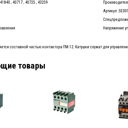
1840 , 40717 , 40725 , 43259
Производитель:
Артикул: SE00
Спецпредложе
правления
Напряжение уп
яется составной частью контактора ПМ-12. Катушки служат для управлен
ющие товары