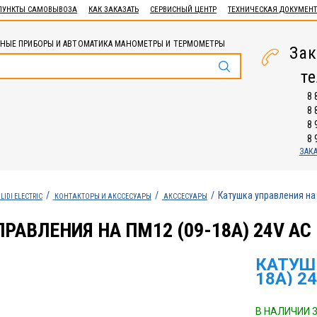
ПУНКТЫ САМОВЫВОЗА
КАК ЗАКАЗАТЬ
СЕРВИСНЫЙ ЦЕНТР
ТЕХНИЧЕСКАЯ ДОКУМЕН
НЫЕ ПРИБОРЫ И АВТОМАТИКА МАНОМЕТРЫ И ТЕРМОМЕТРЫ
Зак
т
8 
8 
8 
8 
ЗАК
Катушка управления на
LIDI ELECTRIC
КОНТАКТОРЫ И АКССЕСУАРЫ
АКССЕСУАРЫ
РАВЛЕНИЯ НА ПМ12 (09-18А) 24V AC
КАТУШК
18А) 2
В НАЛИЧИИ 3