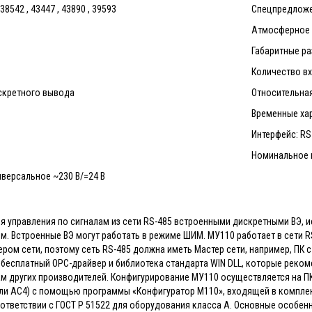
8542 , 43447 , 43890 , 39593
Спецпредложе
Атмосферное д
Габаритные ра
Количество вх
скретного вывода
Относительная
Временные хар
Интерфейс: RS
Номинальное н
иверсальное ~230 В/=24 В
я управления по сигналам из сети RS-485 встроенными дискретными ВЭ,
. Встроенные ВЭ могут работать в режиме ШИМ. МУ110 работает в сети RS
ром сети, поэтому сеть RS-485 должна иметь Мастер сети, например, ПК 
бесплатный ОРС-драйвер и библиотека стандарта WIN DLL, которые реко
м других производителей. Конфигурирование МУ110 осуществляется на ПК
ли АС4) с помощью программы «Конфигуратор М110», входящей в комплек
ответствии с ГОСТ Р 51522 для оборудования класса А. Основные особен