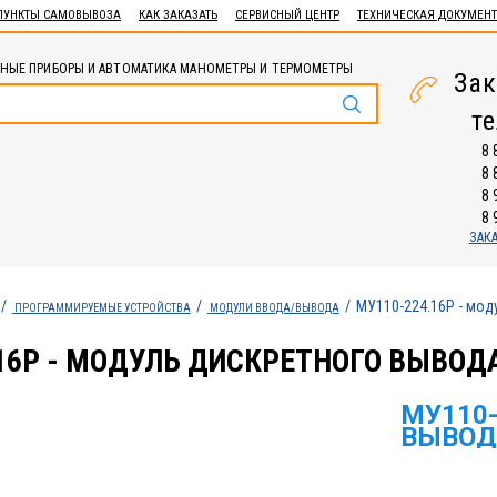
ПУНКТЫ САМОВЫВОЗА
КАК ЗАКАЗАТЬ
СЕРВИСНЫЙ ЦЕНТР
ТЕХНИЧЕСКАЯ ДОКУМЕН
НЫЕ ПРИБОРЫ И АВТОМАТИКА МАНОМЕТРЫ И ТЕРМОМЕТРЫ
Зак
т
8 
8 
8 
8 
ЗАК
МУ110-224.16P - мод
ПРОГРАММИРУЕМЫЕ УСТРОЙСТВА
МОДУЛИ ВВОДА/ВЫВОДА
16P - МОДУЛЬ ДИСКРЕТНОГО ВЫВОД
МУ110-
ВЫВОД