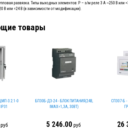
пповая развязка. Типы выходных элементов: Р – э/м реле 3 А ~250 В или
0 В или =24 В (в зависимости от модификации).
ющие товары
МП-3.2.1-0
БП30Б-ДЗ-24 - БЛОК ПИТАНИЯ(24В,
СП307-Б 
 IP31
IMAX=1,3A, 30ВТ)
Г
5 246.00
26 
руб
руб