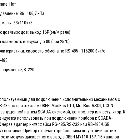
ние: Нет
авление: 86...106,7 кПа
змеры: 63х110х73
одов/выходов: выход 16Р(эл/м реле)
 влажность воздуха: до 80 (при 25°С)
актеристики: скорость обмена по RS-485 - 115200 бит/с
-485
апряжение, В: 220
 используемыми для подключения исполнительных механизмов с
-485 по протоколам ОВЕН, ModBus-RTU, ModBus-ASCII, DCON.
с запущенной на нем SCADA-системой, контроллер или регулятор. К
мендуется использовать при подключении прибора к SCADA-
 через адаптер интерфейса RS-485/RS-232 или RS-485/USB
т поставки. Прибор отвечает требованиям по устойчивости к
ности модуля дискретного вывода ОВЕН МУ110-16Р: 16 каналов