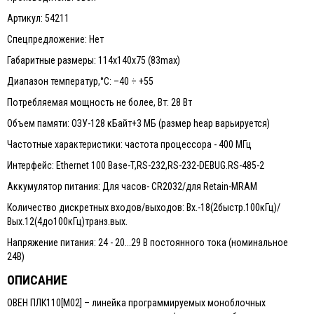
Артикул: 54211
Спецпредложение: Нет
Габаритные размеры: 114х140х75 (83max)
Диапазон температур,°С: –40 ÷ +55
Потребляемая мощность не более, Вт: 28 Вт
Объем памяти: ОЗУ-128 кБайт+3 МБ (размер heap варьируется)
Частотные характеристики: частота процессора - 400 МГц
Интерфейс: Ethernet 100 Base-T,RS-232,RS-232-DEBUG.RS-485-2
Аккумулятор питания: Для часов- CR2032/для Retain-MRAM
Количество дискретных входов/выходов: Вх.-18(2быстр.100кГц)/
Вых.12(4до100кГц)транз.вых.
Напряжение питания: 24 - 20...29 В постоянного тока (номинальное
24В)
ОПИСАНИЕ
ОВЕН ПЛК110[М02] – линейка программируемых моноблочных