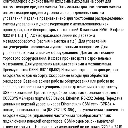
контроллеров с дискретными входами/выходами на борту для
автоматизации средних систем. Оптимальны для построения систем
автоматизации среднего уровня и распределенных систем
управления. Изделие предназначено для построения распределенных
систем управления и диспетчеризации с использованием как
проводных, так и беспроводных технологий: В системах HVAC. В сфере
ЖКХ (ИТП, ЦТП). АСУ водоканалов линии по дерево- и
металлообработке (распил, намотка и т.д.). Для управления
пищеперерабатывающими и упаковочными аппаратами. Для
управления климатическим оборудованием. Для автоматизации
торгового оборудования. В сфере производства строительных
материалов. Для управления малыми станками и механизмами.
Преимущества ОВЕН ПЛК110[М02]: Наличие встроенных дискретных
входов/выходов на борту. Скоростные входы для обработки
энкодеров. Ведение архива работы оборудования или работа по
заранее оговоренным сценариям при подключении к контроллеру
USB-накопителей. Простое и удобное программирование в системе
CODESYS v.2 через порты USB Device, Ethernet, RS-232 Debug. Передача
данных на верхний уровень через Ethernet или GSM-сети (GPRS). 4
последовательных порта (RS-232, RS-485) для: увеличения количества
входов-выходов; управления частотными преобразователями;
подключения панелей операторов, GSM-модемов, считывателей
штрих-кодов и т.д. Наличие двух исполнений по питанию (220 В и 24 В).