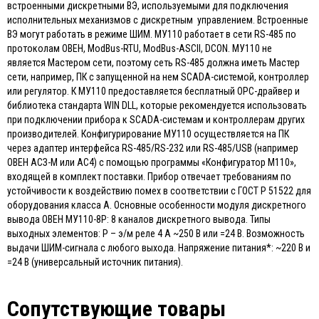
встроенными дискретными ВЭ, используемыми для подключения
исполнительных механизмов с дискретным управлением. Встроенные
ВЭ могут работать в режиме ШИМ. МУ110 работает в сети RS-485 по
протоколам ОВЕН, ModBus-RTU, ModBus-ASCII, DCON. МУ110 не
является Мастером сети, поэтому сеть RS-485 должна иметь Мастер
сети, например, ПК с запущенной на нем SCADA-системой, контроллер
или регулятор. К МУ110 предоставляется бесплатный ОРС-драйвер и
библиотека стандарта WIN DLL, которые рекомендуется использовать
при подключении прибора к SCADA-системам и контроллерам других
производителей. Конфигурирование МУ110 осуществляется на ПК
через адаптер интерфейса RS-485/RS-232 или RS-485/USB (например
ОВЕН АСЗ-М или АС4) с помощью программы «Конфигуратор М110»,
входящей в комплект поставки. Прибор отвечает требованиям по
устойчивости к воздействию помех в соответствии с ГОСТ Р 51522 для
оборудования класса А. Основные особенности модуля дискретного
вывода ОВЕН МУ110-8Р: 8 каналов дискретного вывода. Типы
выходных элементов: Р – э/м реле 4 А ~250 В или =24 В. Возможность
выдачи ШИМ-сигнала с любого выхода. Напряжение питания*: ~220 В и
=24 В (универсальный источник питания).
Сопутствующие товары