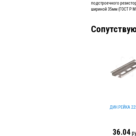
подстроечного резистор
шириной 35мм (ГОСТ Р М
Сопутству
ДИН.РЕЙКА 2
36.04
р