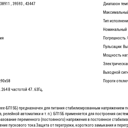
8911 , 39593 , 43447
Диапазон темп
Максимальный 
Тип исполнени
Номинальный т
ия
Погрешность:
Пульсации: В
Мощность нагр
Электрическая
Выходной сигна
x90x58
Пороги отключ
..264 В частотой 47…63Гц,
лее-БП15Б) предназначен для питания стабилизированным напряжением п
, релейной автоматики и т. п.). БП15Б применяется для построения систе
азование переменного (постоянного) напряжения в постоянное стабили
чение пускового тока.Защита от перегрузки, короткого замыкания и пере