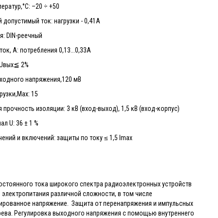
ератур,°С: –20 ÷ +50
допустимый ток: нагрузки - 0,41А
я: DIN-реечный
ок, А: потребления 0,13...0,33А
 Uвых≦ 2%
ыходного напряжения,120 мВ
узки,Max: 15
 прочность изоляции: 3 кВ (вход-выход), 1,5 кВ (вход-корпус)
л U: 36 ± 1 %
ений и включений: защиты по току ≤ 1,5 Imax
остоянного тока широкого спектра радиоэлектронных устройств
м электропитания различной сложности, в том числе
зированное напряжение. Защита от перенапряжения и импульсных
грева. Регулировка выходного напряжения с помощью внутреннего