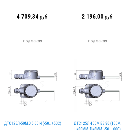
4 709.34
2 196.00
руб
руб
под заказ
под заказ
ДТС125Л-50М.0,5.60.И (-50...+50С)
ДТС125Л-100М.В3.80 (100М,
L=80ММ, D=6ММ, -50+100С)