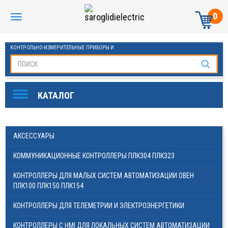
0
КОНТРОЛЬНО-ИЗМЕРИТЕЛЬНЫЕ ПРИБОРЫ И
АВТОМАТИКА МАНОМЕТРЫ И ТЕРМОМЕТРЫ
SAROGLIDI ELECTRIC
ОБОРУДОВАНИЕ ДЛЯ БАССЕЙНОВ
FINDER
АКСЕССУАРЫ
DKC
КОММУНИКАЦИОННЫЕ КОНТРОЛЛЕРЫ ПЛК304 ПЛК323
ЧАСТОТНЫЕ ПРЕОБРАЗОВАТЕЛИ ESQ
КОНТРОЛЛЕРЫ ДЛЯ МАЛЫХ СИСТЕМ АВТОМАТИЗАЦИИ ОВЕН
KLEMSAN
ПЛК100 ПЛК150 ПЛК154
ОВЕН
КОНТРОЛЛЕРЫ ДЛЯ ТЕЛЕМЕТРИИ И ЭЛЕКТРОЭНЕРГЕТИКИ
СТАБИЛИЗАТОРЫ
КОНТРОЛЛЕРЫ С HMI ДЛЯ ЛОКАЛЬНЫХ СИСТЕМ АВТОМАТИЗАЦИИ