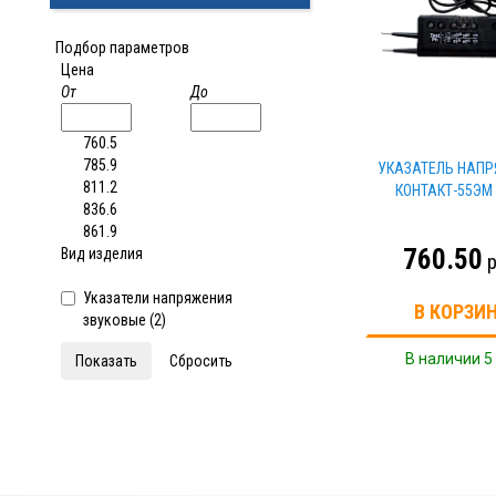
Подбор параметров
Цена
От
До
760.5
785.9
УКАЗАТЕЛЬ НАПР
811.2
КОНТАКТ-55ЭМ
836.6
861.9
760.50
Вид изделия
р
Указатели напряжения
В КОРЗИ
звуковые (
2
)
В наличии 5