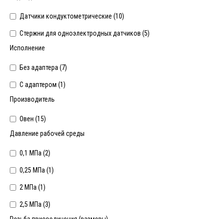
Датчики кондуктометрические (
10
)
Стержни для одноэлектродных датчиков (
5
)
Исполнение
Без адаптера (
7
)
С адаптером (
1
)
Производитель
Овен (
15
)
Давление рабочей среды
0,1 МПа (
2
)
0,25 МПа (
1
)
2 МПа (
1
)
2,5 МПа (
3
)