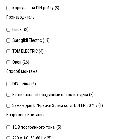
корпуса - на DIN-рейку (
3
)
Производитель
Finder (
2
)
Saroglidi Electric (
18
)
TDM ELECTRIC (
4
)
Овен (
26
)
Способ монтажа
DIN-рейка (
5
)
Вертикальный воздушный поток воздуха (
3
)
Зажим для DIN-рейки 35 мм согл. DIN EN 60715 (
1
)
Напряжение питания
12 В постоянного тока (
5
)
220 V AC, 50-60 Hz (
5
)