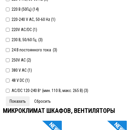
220 В (50Гц) (
14
)
220-240 V AC, 50-60 Hz (
1
)
220V AC/DC (
1
)
230 В, 50/60 Гц. (
3
)
24 В постоянного тока (
3
)
250V АС (
2
)
380 V AC (
1
)
48 V DC (
1
)
AC/DC 120-240 В¹ (мин. 110 В, макс. 265 В) (
3
)
МИКРОКЛИМАТ ШКАФОВ, ВЕНТИЛЯТОРЫ
NEW!
NEW!