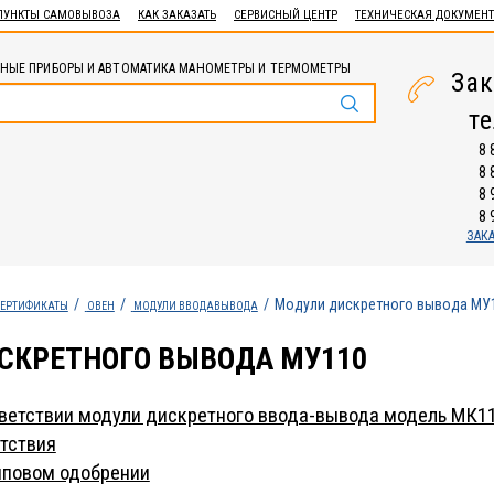
ПУНКТЫ САМОВЫВОЗА
КАК ЗАКАЗАТЬ
СЕРВИСНЫЙ ЦЕНТР
ТЕХНИЧЕСКАЯ ДОКУМЕН
НЫЕ ПРИБОРЫ И АВТОМАТИКА МАНОМЕТРЫ И ТЕРМОМЕТРЫ
Зак
т
8 
8 
8 
8 
ЗАК
Модули дискретного вывода МУ
ЕРТИФИКАТЫ
ОВЕН
МОДУЛИ ВВОДАВЫВОДА
СКРЕТНОГО ВЫВОДА МУ110
ветствии модули дискретного ввода-вывода модель МК1
тствия
иповом одобрении