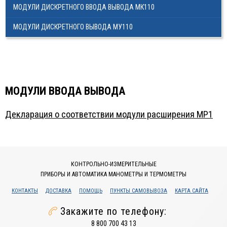
МОДУЛИ ДИСКРЕТНОГО ВВОДА ВЫВОДА МК110
МЕГА-К
МОДУЛИ ДИСКРЕТНОГО ВЫВОДА МУ110
SCHNEIDER ELECTRIC
МЕАНДР
РОСМА
МОДУЛИ ВВОДА ВЫВОДА
НАСОСНОЕ ОБОРУДОВАНИЕ
Декларация о соответствии модули расширения МР1
TDM ELECTRIC
DELTA ELECTRONICS
ПРОМА
КОНТРОЛЬНО-ИЗМЕРИТЕЛЬНЫЕ
ПРИБОРЫ И АВТОМАТИКА МАНОМЕТРЫ И ТЕРМОМЕТРЫ
ГАЗОВОЕ ОБОРУДОВАНИЕ
КОНТАКТЫ
ДОСТАВКА
ПОМОЩЬ
ПУНКТЫ САМОВЫВОЗА
КАРТА САЙТА
ЭКОМЕРА МАНОМЕТРЫ, СЧЕТЧИКИ ВОДЫ
Закажите по телефону:
ЗАПОРНАЯ АРМАТУРА И УКАЗАТЕЛИ УРОВНЯ
8 800 700 43 13