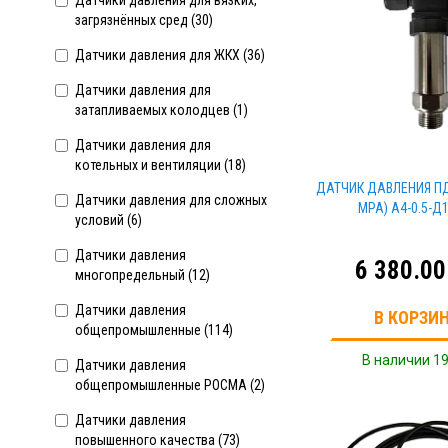
Датчики давления для вязких,
загрязнённых сред (
30
)
Датчики давления для ЖКХ (
36
)
Датчики давления для
затапливаемых колодцев (
1
)
Датчики давления для
котельных и вентиляции (
18
)
ДАТЧИК ДАВЛЕНИЯ ПДН-
Датчики давления для сложных
MPA) A4-0.5-Д
условий (
6
)
Датчики давления
6 380.00
многопредельный (
12
)
Датчики давления
В КОРЗИ
общепромышленныe (
114
)
В наличии 19
Датчики давления
общепромышленныe РОСМА (
2
)
Датчики давления
повышенного качества (
73
)