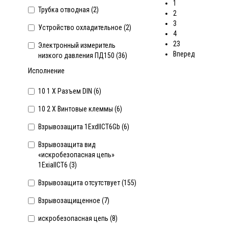
1
Трубка отводная (
2
)
2
3
Устройство охладительное (
2
)
4
23
Электронный измеритель
Вперед
низкого давления ПД150 (
36
)
Исполнение
10 1 Х Разъем DIN (
6
)
10 2 Х Винтовые клеммы (
6
)
Взрывозащита 1ExdIICT6Gb (
6
)
Взрывозащита вид
«искробезопасная цепь»
1ExiaIICT6 (
3
)
Взрывозащита отсутствует (
155
)
Взрывозащищенное (
7
)
искробезопасная цепь (
8
)