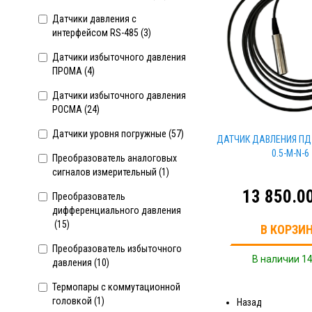
Датчики давления с
интерфейсом RS-485 (
3
)
Датчики избыточного давления
ПРОМА (
4
)
Датчики избыточного давления
РОСМА (
24
)
Датчики уровня погружные (
57
)
ДАТЧИК ДАВЛЕНИЯ ПД-Г
0.5-M-N-6
Преобразователь аналоговых
сигналов измерительный (
1
)
13 850.0
Преобразователь
дифференциального давления
(
15
)
В КОРЗИ
Преобразователь избыточного
В наличии 14
давления (
10
)
Термопары с коммутационной
головкой (
1
)
Назад