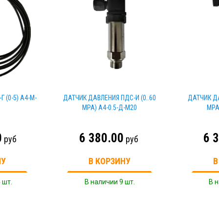
 (0-5) A4-M-
ДАТЧИК ДАВЛЕНИЯ ПДС-И (0..60
ДАТЧИК ДА
MPA) A4-0.5-Д-M20
MPA
0
6 380.00
6 
руб
руб
НУ
В КОРЗИНУ
В
 шт.
В наличии 9 шт.
В н