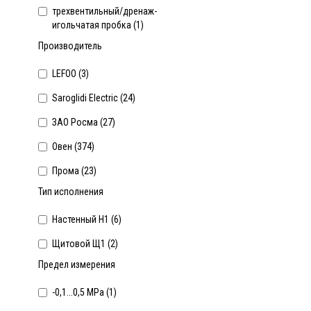
трехвентильный/дренаж-
игольчатая пробка (
1
)
Производитель
LEFOO (
3
)
Saroglidi Electric (
24
)
ЗАО Росма (
27
)
Овен (
374
)
Прома (
23
)
Тип исполнения
Настенный Н1 (
6
)
Щитовой Щ1 (
2
)
Предел измерения
-0,1...0,5 MPa (
1
)