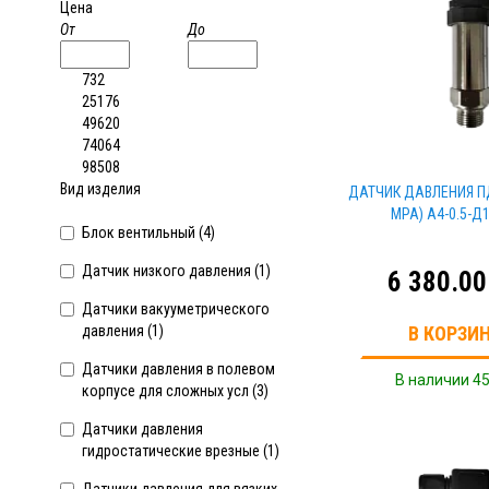
Цена
От
До
732
25176
49620
74064
98508
Вид изделия
ДАТЧИК ДАВЛЕНИЯ ПДН
MPA) A4-0.5-Д
Блок вентильный (
4
)
Датчик низкого давления (
1
)
6 380.00
Датчики вакууметрического
давления (
1
)
В КОРЗИ
Датчики давления в полевом
В наличии 45
корпусе для сложных усл (
3
)
Датчики давления
гидростатические врезные (
1
)